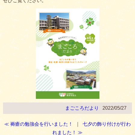
ぜひご覧ください。
まごころだより
2022/05/27
≪ 褥瘡の勉強会を行いました！
｜
七夕の飾り付けが行わ
れました！ ≫