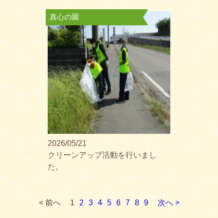
真心の園
2026/05/21
クリーンアップ活動を行いまし
た。
< 前へ
1
2
3
4
5
6
7
8
9
次へ >