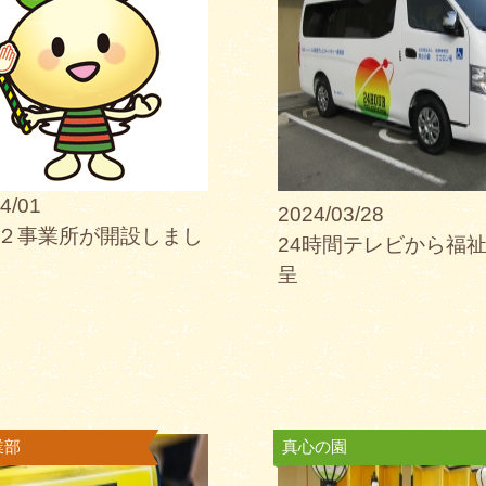
4/01
2024/03/28
２事業所が開設しまし
24時間テレビから福
呈
業部
真心の園