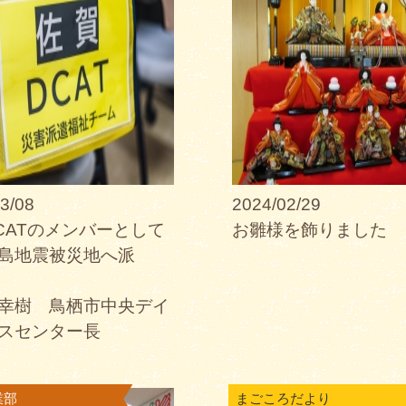
3/08
2024/02/29
CATのメンバーとして
お雛様を飾りました
島地震被災地へ派
幸樹 鳥栖市中央デイ
スセンター長
業部
まごころだより