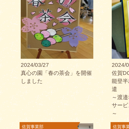
2024/03/27
2024/0
真心の園「春の茶会」を開催
佐賀D
しました
能登半
～渡邉
サービ
佐賀事業部
佐賀事