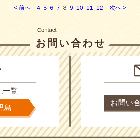
< 前へ
4
5
6
7
8
9
10
11
12
次へ >
Contact
お問い合わせ
で
先一覧
お問い
児島